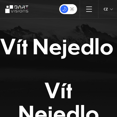
CZ
Vít Nejedlo
Vít
Nejedlo