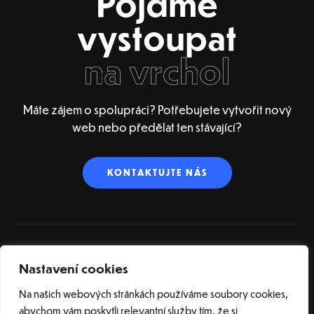
Pojďme
vystoupat
na vrchol
Máte zájem o spolupráci? Potřebujete vytvořit nový
web nebo předělat ten stávající?
KONTAKTUJTE NÁS
Nastavení cookies
ÚVOD
O NÁS
SLUŽBY
REFERENCE
BLOG
SLOVNÍK POJMŮ
KONTAKT
Na našich webových stránkách používáme soubory cookies,
abychom vám poskytli relevantní služby tím, že si