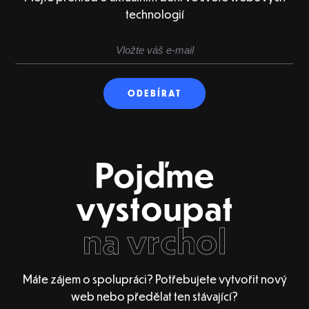
technologií
Pojďme
vystoupat
na vrchol
Máte zájem o spolupráci? Potřebujete vytvořit nový
web nebo předělat ten stávající?