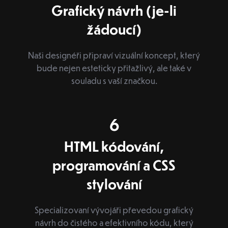
Grafický návrh (je-li
žádoucí)
Naši designéři připraví vizuální koncept, který
bude nejen esteticky přitažlivý, ale také v
souladu s vaší značkou.
6
HTML kódování,
programování a CSS
stylování
Specializovaní vývojáři převedou grafický
návrh do čistého a efektivního kódu, který