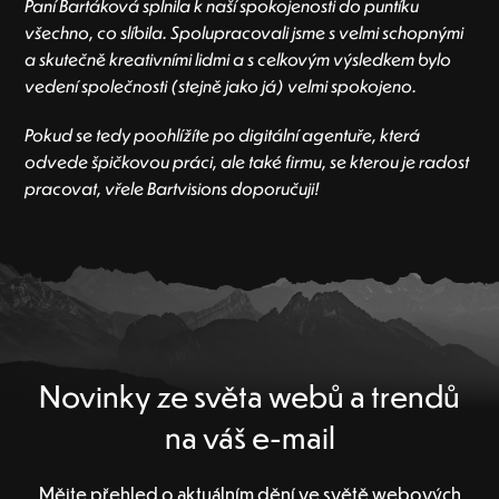
Paní Bartáková splnila k naší spokojenosti do puntíku
všechno, co slíbila. Spolupracovali jsme s velmi schopnými
a skutečně kreativními lidmi a s celkovým výsledkem bylo
vedení společnosti (stejně jako já) velmi spokojeno.
Pokud se tedy poohlížíte po digitální agentuře, která
odvede špičkovou práci, ale také firmu, se kterou je radost
pracovat, vřele Bartvisions doporučuji!
Novinky ze světa webů a trendů
na váš e-mail
Mějte přehled o aktuálním dění ve světě webových