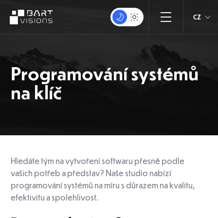
CZ
Programování systémů
na klíč
Hledáte tým na vytvoření softwaru přesně podle
vašich potřeb a představ? Naše studio nabízí
programování systémů na míru s důrazem na kvalitu,
efektivitu a spolehlivost.