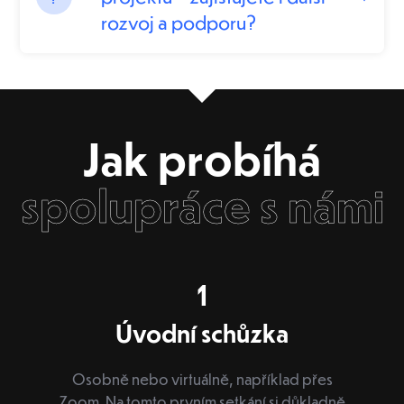
rozvoj a podporu?
Jak probíhá
spolupráce s námi
1
Úvodní schůzka
Osobně nebo virtuálně, například přes
Zoom. Na tomto prvním setkání si důkladně