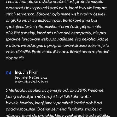
centra. Jednalo se o složitou záležitost, protože musela
pracovat s texty pro náš starý web, které byly uloženy na
cizích serverech. Zároveň bylo nutné web tvořit v české i
anglické verzi. Se službami paní Bartákové jsme byli
spokojeni. Svými připomínkami nám často připomněla
důležité aspekty, které nás původně nenapadly, ale pro
správné fungování webu jsou důležité. Pro někoho, kdo je
v oboru webdesignu a programování stránek laikem, je to
velmi důležité. Proto mohu Michaelu Bartákovou rozhodně
doporučit.
Ing. Jiří Pikrt
04
Jednatel NaCesty.cz
www.bicycle.holiday
S Michaelou spolupracujeme již od roku 2019. Primárně
jsme ji oslovili pro náš projekt cyklistického webu
bicycle.holiday, který jsme v poměrně krátké době od
zadání spouštěli. Oceňuji zejména flexibilitu, znalosti a
nápady, které do projektu, který vznikal úplně od začátku,