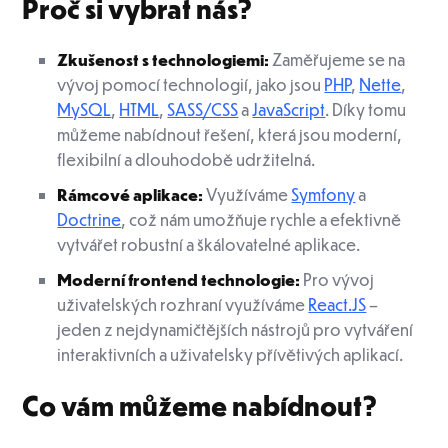
Proč si vybrat nás?
Zkušenost s technologiemi:
Zaměřujeme se na
vývoj pomocí technologií, jako jsou
PHP
,
Nette
,
MySQL
,
HTML
,
SASS/CSS
a
JavaScript
. Díky tomu
můžeme nabídnout řešení, která jsou moderní,
flexibilní a dlouhodobě udržitelná.
Rámcové aplikace:
Využíváme
Symfony
a
Doctrine
, což nám umožňuje rychle a efektivně
vytvářet robustní a škálovatelné aplikace.
Moderní frontend technologie:
Pro vývoj
uživatelských rozhraní využíváme
React.JS
–
jeden z nejdynamičtějších nástrojů pro vytváření
interaktivních a uživatelsky přívětivých aplikací.
Co vám můžeme nabídnout?