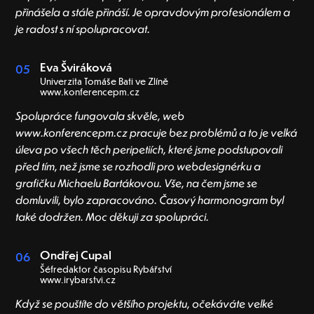
přinášela a stále přináší. Je opravdovým profesionálem a
je radost s ní spolupracovat.
Eva Šviráková
05
Univerzita Tomáše Bati ve Zlíně
www.konferencepm.cz
Spolupráce fungovala skvěle, web
www.konferencepm.cz pracuje bez problémů a to je velká
úleva po všech těch peripetiích, které jsme podstupovali
před tím, než jsme se rozhodli pro webdesignérku a
grafičku Michaelu Bartákovou. Vše, na čem jsme se
domluvili, bylo zapracováno. Časový harmonogram byl
také dodržen. Moc děkuji za spolupráci.
Ondřej Cupal
06
Šéfredaktor časopisu Rybářství
www.irybarstvi.cz
Když se pouštíte do většího projektu, očekáváte velké