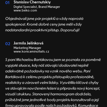
Stanislav Chernutskiy
01
Digital Specialist, Brand Manager
www.beko.com
Objednávali jsme pár projektů a vždy naprostá
spokojenost. Kromě dobré ceny jsme měli vždy
nadstandardní proaktivní přístup. Doporučuji!
Jarmila Jelínková
02
Marketing Manager
www.konicaminoltaits.cz
S paní Michaelou Bartákovou jsem se poznala za poměrně
vypjaté situace, kdy náš stávající dodavatel neplnil
adekvátně požadavky na vznik nového webu. Paní
Bartáková k celému projektu přistoupila profesionálně,
realisticky a zároveň velmi lidsky. Vysvětlila klíčové chyby
ve stávajícím navrženém řešení a připravila nový koncept,
vizuál i strukturu. Stanovený harmonogram dodržela,
průběžně jsme jednotlivé body projektu konzultovali a její
firma upravovala podle našich požadavků. Komunikace