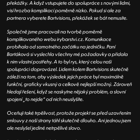
překážky. A když vstupujete do spolupráce s novými lidmi,
visí hrozba komplikací poměrně nízko. Pokud si ale za
partnera vyberete Bartvisions, překážek se bát nemusíte.
Společně jsme pracovali na tvorbě poměrně
komplikovaného webu irybarstvi.cz. Komunikace
probíhala od samotného začátku na jedničku. Paní
Bartáková si vyslechla všechny mé požadavky a přidala
k nim vlastní postřehy. A to byl rys, který celou naši
spolupráci doprovázel. Lidem kolem Bartvisions skutečně
záleží na tom, aby výsledek jejich práce byl maximálně
funkční, graficky vkusný a celkově nejlepší možný. Zároveň
hledají řešení, když se naskytne nějaký problém, a slovní
spojení „to nejde“ od nich neuslyšíte.
Oceňuji také trpělivost, protože projekt se před uzavřením
smlouvy z naší strany táhl skutečně dlouho. Ani jednou jsem
ale neslyšel jediné netrpělivé slovo.