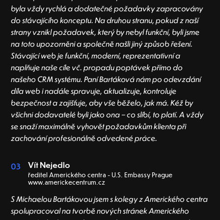
byla vždy rychlá a dodatečné požadavky zapracovány
do stávajícího konceptu. Na druhou stranu, pokud z naší
strany vznikl požadavek, který by nebyl funkční, byli jsme
na toto upozorněni a společně našli jiný způsob řešení.
Stávající web je funkční, moderní, reprezentativní a
naplňuje naše cíle vč. propadu poptávek přímo do
našeho CRM systému. Paní Bartáková nám po odevzdání
díla web i nadále spravuje, aktualizuje, kontroluje
bezpečnost a zajišťuje, aby vše běželo, jak má. Kéž by
všichni dodavatelé byli jako ona – co slíbí, to platí. A vždy
se snaží maximálně vyhovět požadavkům klienta při
zachování profesionálně odvedené práce.
Vít Nejedlo
03
ředitel Amerického centra - U.S. Embassy Prague
www.americkecentrum.cz
S Michaelou Bartákovou jsem s kolegy z Amerického centra
spolupracoval na tvorbě nových stránek Amerického