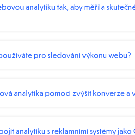
webovou analytiku tak, aby měřila skuteč
 používáte pro sledování výkonu webu?
vá analytika pomoci zvýšit konverze a
ojit analytiku s reklamními systémy jak