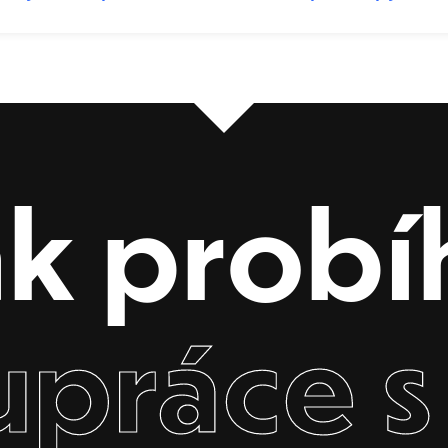
ak probí
upráce s