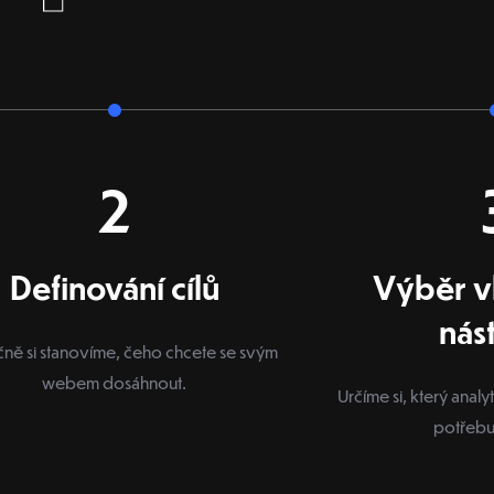
2
Definování cílů
Výběr 
nás
ně si stanovíme, čeho chcete se svým
webem dosáhnout.
Určíme si, který analyt
potřebu 