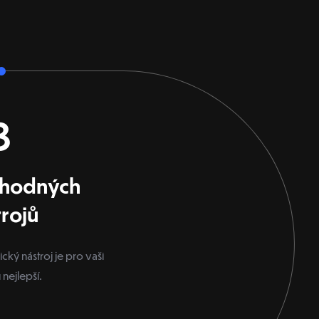
3
vhodných
trojů
ický nástroj je pro vaši
nejlepší.