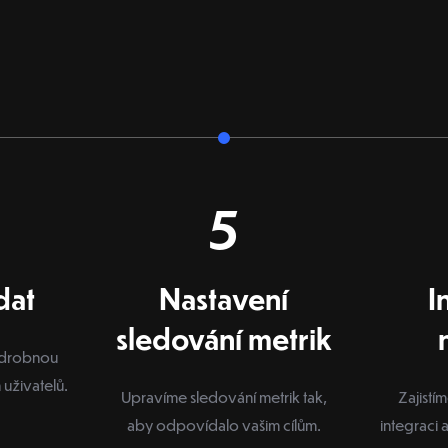
5
dat
Nastavení
I
sledování metrik
odrobnou
 uživatelů.
Upravíme sledování metrik tak,
Zajist
aby odpovídalo vašim cílům.
integraci 