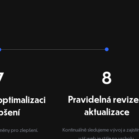
8
7
Pravidelná revize
ptimalizaci
aktualizace
pšení
Kontinuálně sledujeme vývoj a zajistí
ěny pro zlepšení.
váš web je stále na vrcholu.