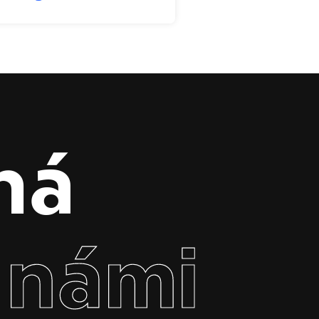
há
 námi