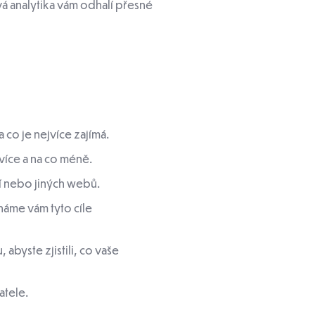
á analytika vám odhalí přesné
a co je nejvíce zajímá.
více a na co méně.
tí nebo jiných webů.
háme vám tyto cíle
abyste zjistili, co vaše
atele.