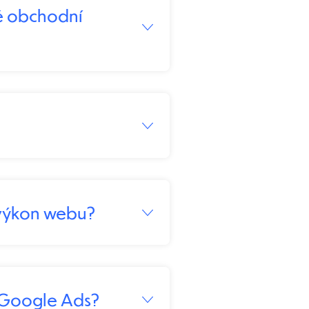
né obchodní
 výkon webu?
o Google Ads?