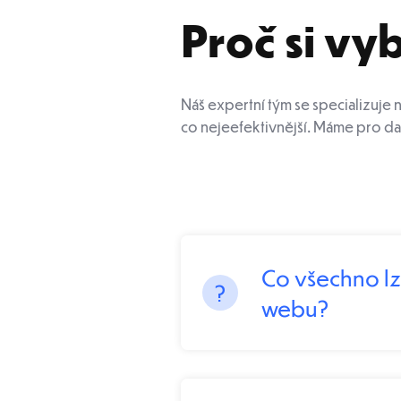
Proč si vyb
Náš expertní tým se specializuje 
co nejeefektivnější. Máme pro dat
Co všechno lz
webu?