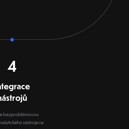
4
ntegrace
nástrojů
íme bezproblémovou
analytického nástroje na