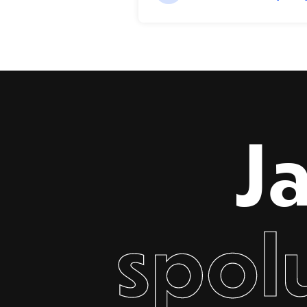
J
spol