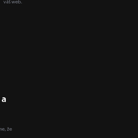
váš web.
 a
me, že