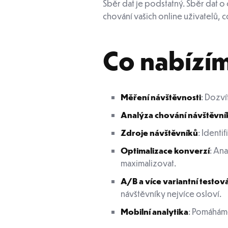
Sběr dat je podstatný. Sběr dat 
chování vašich online uživatelů, c
Co nabízí
Měření návštěvnosti
: Dozví
Analýza chování návštěvní
Zdroje návštěvníků
: Identi
Optimalizace konverzí
: An
maximalizovat.
A/B a více variantní testov
návštěvníky nejvíce osloví.
Mobilní analytika
: Pomáháme