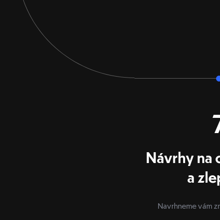
Návrhy na o
a zle
Navrhneme vám zm