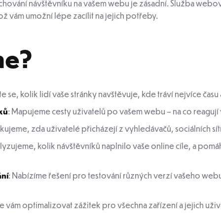
o chování návštěvníku na vašem webu je zásadní. Služba webov
ož vám umožní lépe zacílit na jejich potřeby.
me?
te se, kolik lidí vaše stránky navštěvuje, kde tráví nejvíce času 
ků
: Mapujeme cesty uživatelů po vašem webu – na co reagují 
fikujeme, zda uživatelé přicházejí z vyhledávačů, sociálních sí
alyzujeme, kolik návštěvníků naplnilo vaše online cíle, a pomá
ání
: Nabízíme řešení pro testování různých verzí vašeho webu, 
 vám optimalizovat zážitek pro všechna zařízení a jejich uživ