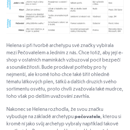
Helena si při tvorbě archetypu své značky vybírala
mezi Pečovatelem a Jedním z nás. Chce totiž, aby její e-
shop v ostatních maminkách vzbuzoval pocit bezpečí
a sounáležitosti. Bude prodávat potřeby pro ty
nejmenší, ale kromě toho chce také šířit ohledně
tématu látkových plen, šátků a dalších druzích svého
sortimentu osvětu, proto chvíli zvažovala také mudrce,
toho však po delším uvažování zavrhla.
Nakonec se Helena rozhodla, že svou značku
vybuduje na základě archetypu
pečovatele
, kterou si
kromě ní jako svůj archetyp vybraly například takové