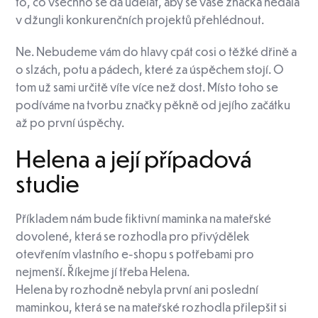
to, co všechno se dá udělat, aby se vaše značka nedala
v džungli konkurenčních projektů přehlédnout.
Ne. Nebudeme vám do hlavy cpát cosi o těžké dřině a
o slzách, potu a pádech, které za úspěchem stojí. O
tom už sami určitě víte více než dost. Místo toho se
podíváme na tvorbu značky pěkně od jejího začátku
až po první úspěchy.
Helena a její případová
studie
Příkladem nám bude fiktivní maminka na mateřské
dovolené, která se rozhodla pro přivýdělek
otevřením vlastního e-shopu s potřebami pro
nejmenší. Říkejme jí třeba Helena.
Helena by rozhodně nebyla první ani poslední
maminkou, která se na mateřské rozhodla přilepšit si