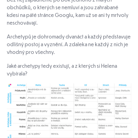
obchůdků, o kterých se nemluví a jsou zahrabané
kdesi na páté stránce Googlu, kam už se ani ty mrtvoly
neschovávají.
Archetypů je dohromady dvanáct a každý představuje
odlišný postoj a vyznění. A zdaleka ne každý z nich je
vhodný pro všechny.
Jaké archetypy tedy existují, a z kterých si Helena
vybírala?