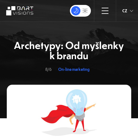
CZ
Archetypy: Od myšlenky
k brandu
8/6
On-line marketing