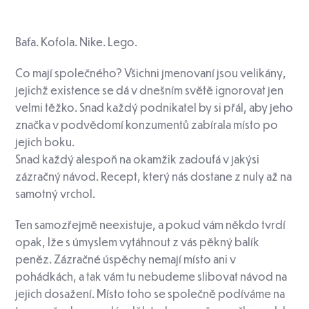
Baťa. Kofola. Nike. Lego.
Co mají společného? Všichni jmenovaní jsou velikány,
jejichž existence se dá v dnešním světě ignorovat jen
velmi těžko. Snad každý podnikatel by si přál, aby jeho
značka v podvědomí konzumentů zabírala místo po
jejich boku.
Snad každý alespoň na okamžik zadoufá v jakýsi
zázračný návod. Recept, který nás dostane z nuly až na
samotný vrchol.
Ten samozřejmě neexistuje, a pokud vám někdo tvrdí
opak, lže s úmyslem vytáhnout z vás pěkný balík
peněz. Zázračné úspěchy nemají místo ani v
pohádkách, a tak vám tu nebudeme slibovat návod na
jejich dosažení. Místo toho se společně podíváme na