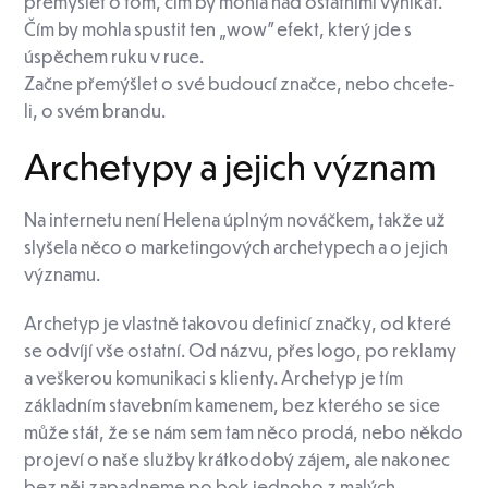
přemýšlet o tom, čím by mohla nad ostatními vynikat.
Čím by mohla spustit ten „wow” efekt, který jde s
úspěchem ruku v ruce.
Začne přemýšlet o své budoucí značce, nebo chcete-
li, o svém brandu.
Archetypy a jejich význam
Na internetu není Helena úplným nováčkem, takže už
slyšela něco o marketingových archetypech a o jejich
významu.
Archetyp je vlastně takovou definicí značky, od které
se odvíjí vše ostatní. Od názvu, přes logo, po reklamy
a veškerou komunikaci s klienty. Archetyp je tím
základním stavebním kamenem, bez kterého se sice
může stát, že se nám sem tam něco prodá, nebo někdo
projeví o naše služby krátkodobý zájem, ale nakonec
bez něj zapadneme po bok jednoho z malých