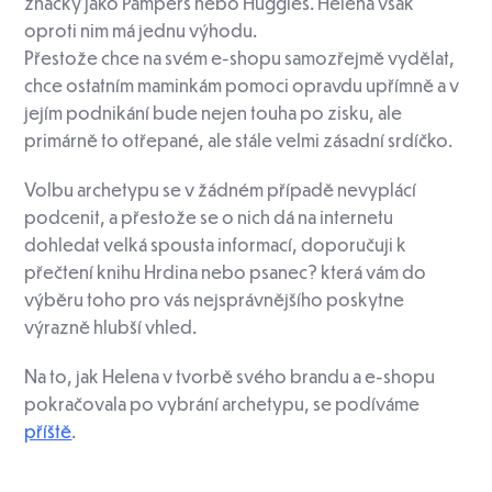
značky jako Pampers nebo Huggies. Helena však
oproti nim má jednu výhodu.
Přestože chce na svém e-shopu samozřejmě vydělat,
chce ostatním maminkám pomoci opravdu upřímně a v
jejím podnikání bude nejen touha po zisku, ale
primárně to otřepané, ale stále velmi zásadní srdíčko.
Volbu archetypu se v žádném případě nevyplácí
podcenit, a přestože se o nich dá na internetu
dohledat velká spousta informací, doporučuji k
přečtení knihu Hrdina nebo psanec? která vám do
výběru toho pro vás nejsprávnějšího poskytne
výrazně hlubší vhled.
Na to, jak Helena v tvorbě svého brandu a e-shopu
pokračovala po vybrání archetypu, se podíváme
příště
.