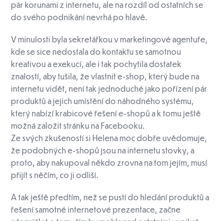
pár korunami z internetu, ale na rozdíl od ostatních se
do svého podnikání nevrhá po hlavě.
V minulosti byla sekretářkou v marketingové agentuře,
kde se sice nedostala do kontaktu se samotnou
kreativou a exekucí, ale i tak pochytila dostatek
znalostí, aby tušila, že vlastnit e-shop, který bude na
internetu vidět, není tak jednoduché jako pořízení pár
produktů a jejich umístění do náhodného systému,
který nabízí krabicové řešení e-shopů a k tomu ještě
možná založit stránku na Facebooku.
Ze svých zkušeností si Helena moc dobře uvědomuje,
že podobných e-shopů jsou na internetu stovky, a
proto, aby nakupoval někdo zrovna na tom jejím, musí
přijít s něčím, co ji odliší.
A tak ještě předtím, než se pustí do hledání produktů a
řešení samotné internetové prezentace, začne