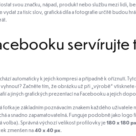
 dostat svou značku, nápad, produkt nebo službu mezi lidi,
 vydat za tisíc slov, grafická díla a fotografie určitě budou hr
át.
ebooku servírujte ta
 dochází automaticky k jejich kompresi a případně k oříznutí.
im vyhnout? Začněte tím, že obrázku už při „výrobě“ vtisknet
afií a jiných grafických prezentací na Facebooku a jejich do
vá fotka je základním poznávacím znakem každého uživatele 
há a snadno zapamatovatelná. Funguje podobně jako logo firm
ná volba). Správná výchozí velikost profilovky je
180 x 180 p
zek zmenšen na
40 x 40 px
.