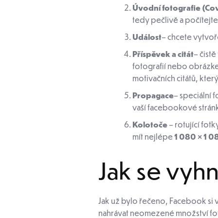
Úvodní fotografie (Co
tedy pečlivě a počítejt
Událost
– chcete vytvo
Příspěvek a citát
– čist
fotografií nebo obrázke
motivačních citátů, kter
Propagace
– speciální
vaší facebookové stránk
Kolotoče
– rotující fo
mít nejlépe
1 080 × 1 0
Jak se vyh
Jak už bylo řečeno, Facebook si 
nahrávat neomezené množství foto