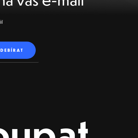
ií
oupat