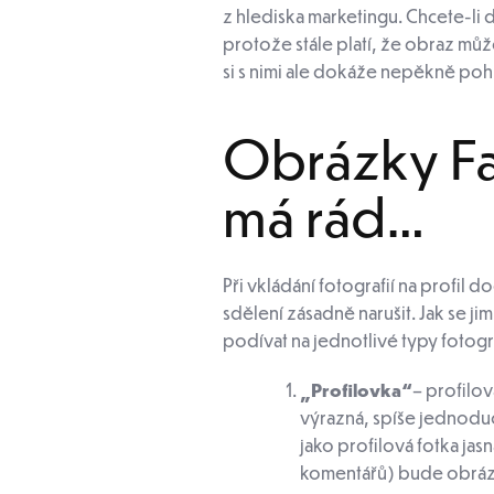
z hlediska marketingu. Chcete-li
protože stále platí, že obraz může
si s nimi ale dokáže nepěkně pohr
Obrázky Fac
má rád…
Při vkládání fotografií na profil
sdělení zásadně narušit. Jak se j
podívat na jednotlivé typy fotogr
„Profilovka“
– profilo
výrazná, spíše jednoduc
jako profilová fotka jas
komentářů) bude obrá