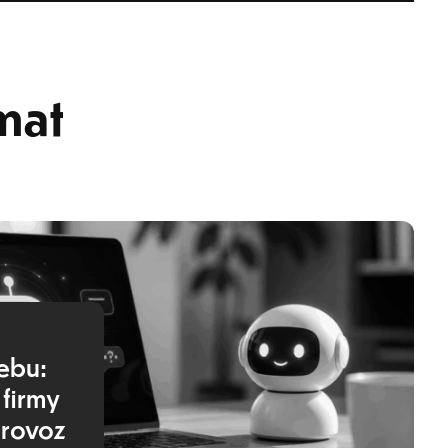
mat
webu:
firmy
provoz