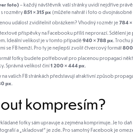
ver foto)
– každý návštěvník vaší stránky uvidí nejdříve právě
e s rozměry
851 × 315 px
(můžete nahrát i foto o dvojnásobné ve
řenou událost zviditelnit obrázkem? Vhodný rozměr je
784 ×
ě textové příspěvky na Facebooku příliš neprorazí. Sdělení j
m. Ideální velikost je v tomto případě
940 × 788 px
. Trochu 
ými se FB hemží. Pro ty je nejlepší zvolit čtvercový formát
800
 formát fotky budete potřebovat pro placenou propagaci někt
y. Správná velikost činí
1 200 × 444 px
.
tky na vašich FB stránkách představují atraktivní způsob propa
80 px
.
nout kompresím?
vkládané fotky sám upravuje a zejména komprimuje. Je to daň 
grafií a „skladovat“ je zde. Pro samotný Facebook je omezen