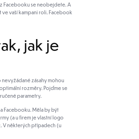
 bez Facebooku se neobejdete. A
át ve vaší kampani roli. Facebook
k, jak je
 Tyto nevyžádané zásahy mohou
e optimální rozměry. Pojďme se
poručené parametry.
na Facebooku. Měla by být
y (a u firem je vlastní logo
x
. V některých případech (u