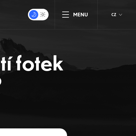
CZ
tí fotek
?