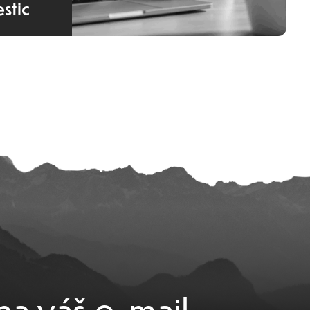
stic
na váš e-mail