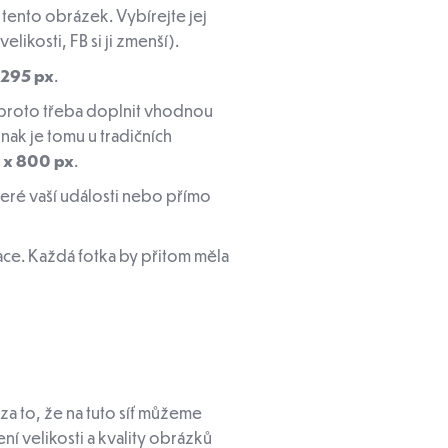
 tento obrázek. Vybírejte jej
likosti, FB si ji zmenší).
 295 px
.
e proto třeba doplnit vhodnou
jinak je tomu u tradičních
 x 800 px
.
eré vaší události nebo přímo
gace. Každá fotka by přitom měla
za to, že na tuto síť můžeme
í velikosti a kvality obrázků