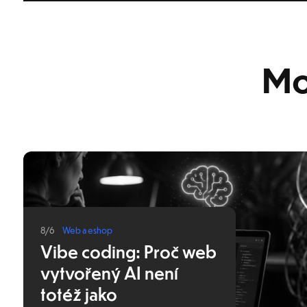
Mo
8/6
Web a eshop
Vibe coding: Proč web
vytvořený AI není
totéž jako