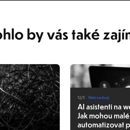
hlo by vás také zají
12/5
Web a eshop
AI asistenti na 
Jak mohou malé 
automatizovat 