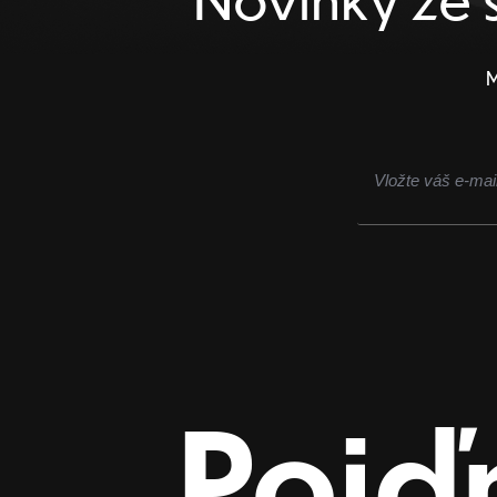
M
Pojď