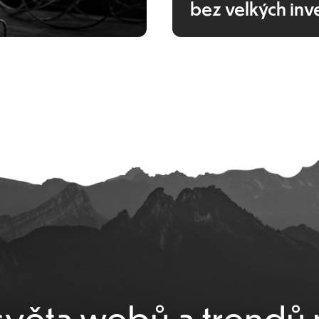
bez velkých inve
věta webů a trendů 