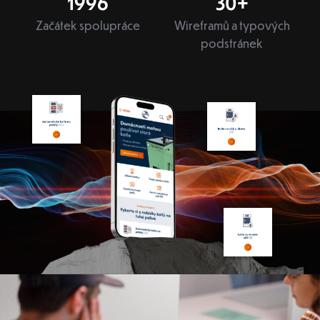
2022
30
+
Začátek spolupráce
Wireframů a typových
podstránek