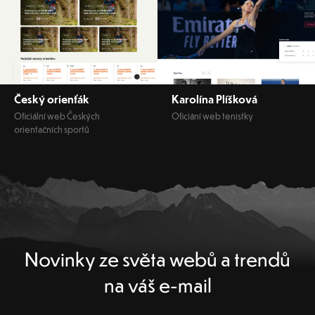
Český orienťák
Karolína Plíšková
Oficiální web Českých
Oficiání web tenistky
orientačních sportů
Novinky ze světa webů a trendů
na váš e-mail