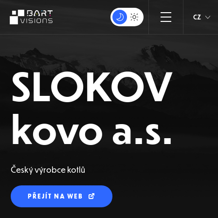
CZ
SLOKOV
kovo a.s.
Český výrobce kotlů
PŘEJÍT NA WEB