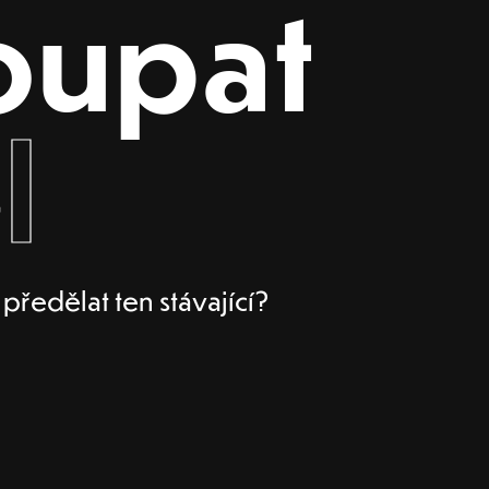
oupat
l
ředělat ten stávající?