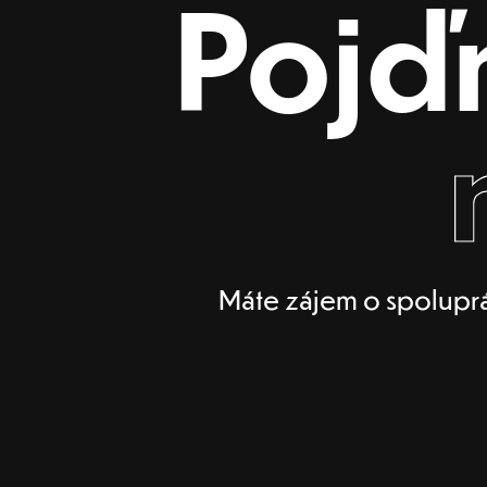
Pojď
Máte zájem o spoluprá