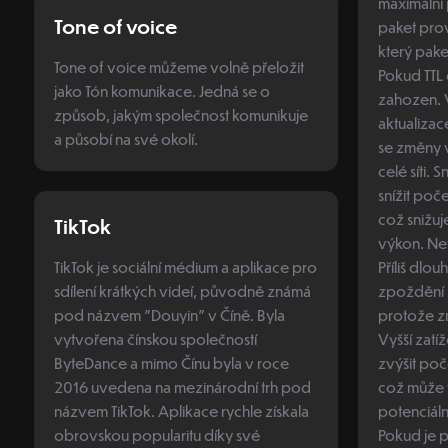
maximální
Tone of voice
paket prov
který paket
Tone of voice můžeme volně přeložit
Pokud TTL 
jako Tón komunikace. Jedná se o
zahozen. Výhody: Kontrola nad
způsob, jakým společnost komunikuje
aktualizace
a působí na své okolí.
se změny 
celé síti. Snížení zátěže: Delší TTL může
snížit poč
což snižuje
TikTok
výkon. Nevýhody: Čas na aktualizaci:
TikTok je sociální médium a aplikace pro
Příliš dlo
sdílení krátkých videí, původně známá
zpoždění p
pod názvem "Douyin" v Číně. Byla
protože z
vytvořena čínskou společností
Vyšší zatíž
ByteDance a mimo Čínu byla v roce
zvýšit poč
2016 uvedena na mezinárodní trh pod
což může v
názvem TikTok. Aplikace rychle získala
potenciálnímu
obrovskou popularitu díky své
Pokud je 