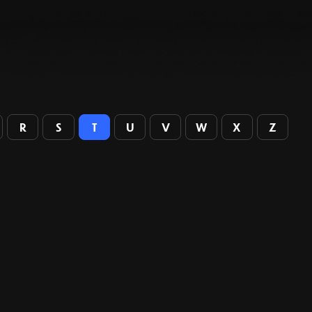
R
S
T
U
V
W
X
Z