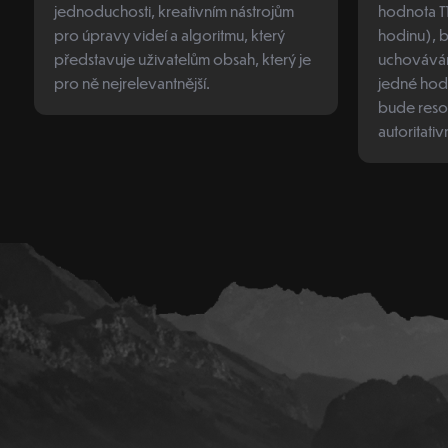
jednoduchosti, kreativním nástrojům
hodnota T
pro úpravy videí a algoritmu, který
hodinu), 
představuje uživatelům obsah, který je
uchováván
pro ně nejrelevantnější.
jedné hodi
bude reso
autoritati