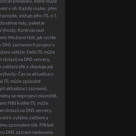
 počet přeskoků, které může
ést v síti. Každý router, přes
 projde, snižuje jeho TTL o 1.
dosáhne nuly, paket je
mi: Možnost řídit, jak rychle
v DNS záznamech projeví v
et dotazů na DNS servery,
 zatížení sítě a zlepšuje její
uhé TTL může způsobit
ři aktualizaci záznamů,
měny se neprojeví okamžitě.
ení: Příliš krátké TTL může
et dotazů na DNS servery,
ést k vyššímu zatížení a
 zpomalení sítě. Příklad:
pro DNS záznam nastavena