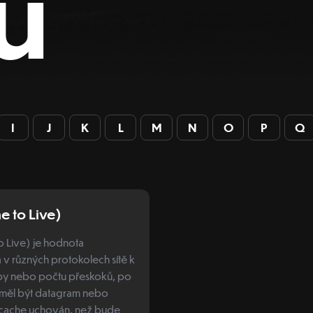
ů
I
J
K
L
M
N
O
P
Q
me to Live)
to Live) je hodnota
v různých protokolech sítě k
by nebo počtu přeskoků, po
 měl být datagram nebo
cache uchován, než bude