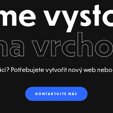
me vyst
na vrcho
ci? Potřebujete vytvořit nový web nebo p
KONTAKTUJTE NÁS