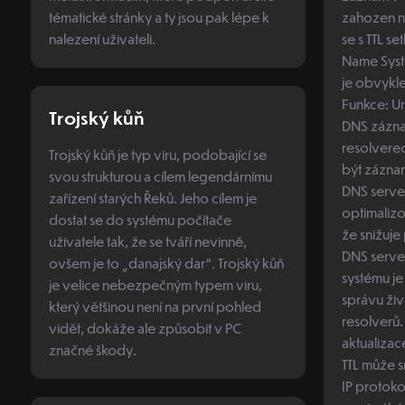
tématické stránky a ty jsou pak lépe k
zahozen ne
nalezení uživateli.
se s TTL 
Name System). Vlastnosti: 
je obvykl
Funkce: U
Trojský kůň
DNS zázn
resolverec
Trojský kůň je typ viru, podobající se
být zázna
svou strukturou a cílem legendárnímu
DNS serveru. Optimalizace
zařízení starých Řeků. Jeho cílem je
optimalizov
dostat se do systému počítače
že snižuje
uživatele tak, že se tváří nevinně,
DNS servery. Použití: DN
ovšem je to „danajský dar“. Trojský kůň
systému je
je velice nebezpečným typem viru,
správu ži
který většinou není na první pohled
resolverů. 
vidět, dokáže ale způsobit v PC
aktualizac
značné škody.
TTL může sníž
IP protoko