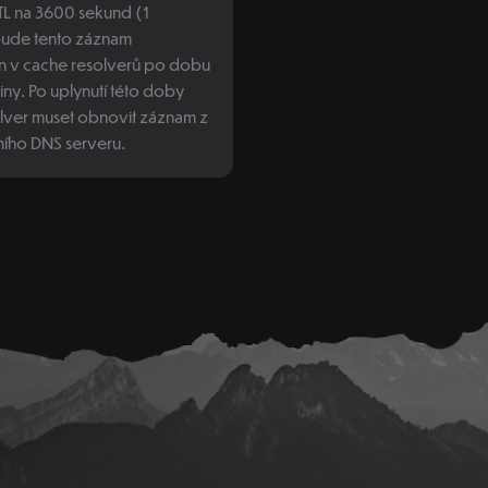
TL na 3600 sekund (1
bude tento záznam
 v cache resolverů po dobu
ny. Po uplynutí této doby
lver muset obnovit záznam z
vního DNS serveru.