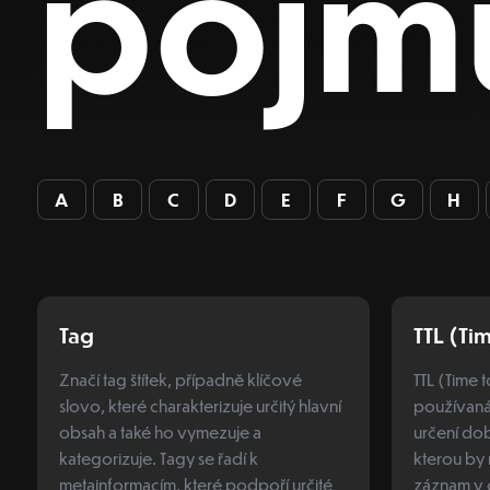
pojm
A
B
C
D
E
F
G
H
Tag
TTL (Ti
Značí tag štítek, případně klíčové
TTL (Time 
slovo, které charakterizuje určitý hlavní
používaná 
obsah a také ho vymezuje a
určení do
kategorizuje. Tagy se řadí k
kterou by
metainformacím, které podpoří určité
záznam v 