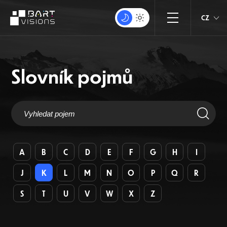
CZ
Slovník pojmů
A
B
C
D
E
F
G
H
I
J
K
L
M
N
O
P
Q
R
S
T
U
V
W
X
Z