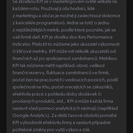
Se zkratkou KPI se v marketingovém světě setkáte na
každém rohu. Používají ji obchodníci, lidé
z marketingu a občas je možné ji zaslechnout dokonce
z kanceláře programátorů. Jedná se totiž o jednu
z nejdůležitějších metrik, podle které poznáte, jak se
vaší firmě daří. KPI je zkratka slov Key Performance
Indicator. Přeložit to můžeme jako ukazatel výkonnosti
či klíčové metriky. KPI může mít několik ukazatelů od
finančních až po spokojenost zaměstnanců. Metrikou
KPI tak můžeme měřit například: obrat, velikost
finanční rezervy, fluktuace zaměstnanců ve firmě,
počet žen na pracovních i vedoucích pozicích, podíl
společnosti na trhu, počet vracejících se zákazníků,
efektivita práce z pohledu doby dodávek či
prodaných produktů, atd… KPI si může každá firma
nastavit vlastí pomocí analytických nástrojů (například
Google Analytics). Za delší časové období pomáhá
KPI vyhodnotit efektivitu firmy a nastavit případné
potřebné změny pro vyšší výkon a zisk.