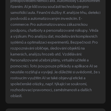
předpovědění nemocí atd. Automobily s autonomním
řízením: AI je klíčovou součástí technologie pro
samořídící auta. Finanční služby: K analýze trhu, detekci
podvodů a automatizovaným investicím. E-
commerce: Pro automatizovanou zákaznickou
podporu, chatboty a personalizované nákupy. Věda
a výzkum: Pro analýzu dat, modelování komplexních
systémů a optimalizaci experimentů. Bezpečnost: Pro
rozpoznávání obličeje, sledování objektů na
kamerách, analýzu hrozeb atd. Vzdělávání:
Personalizované učební plány, virtuální učitelé a
pomocníci. Toto jsou pouze příklady a aplikace AI se
neustále rozšiřují a vyvíjejí. Je důležité si uvědomit, že s
rostoucím využitím AI se také objevují etické a
společenské otázky, např. týkající se soukromí,
rozhodovací pravomoci, zaměstnanosti a dalších
oblastí.