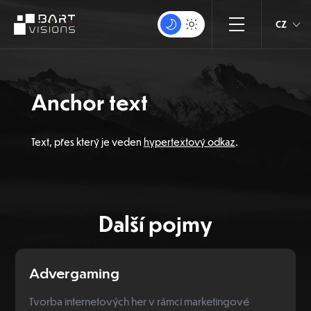
CZ
Anchor text
Text, přes který je veden
hypertextový odkaz
.
Další pojmy
Advergaming
Tvorba internetových her v rámci marketingové