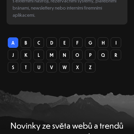
s externími nástroji, rezervačními systémy, platebními
bránami, newslettery nebo interními firemními
aplikacemi.
A
B
C
D
E
F
G
H
I
J
K
L
M
N
O
P
Q
R
S
T
U
V
W
X
Z
Novinky ze světa webů a trendů