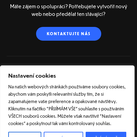
Máte zájem o spolupráci? Potřebujete vytvořit nový
web nebo předělat ten stávající?
KONTAKTUJTE NÁS
Nastavení cookies
ÚVOD
O NÁS
SLUŽBY
REFERENCE
BLOG
SLOVNÍK POJMŮ
KONTAKT
Na našich webových stránkách používáme soubory cookies,
abychom vám poskytli relevantní služby tím, že si
zapamatujeme vaše preference a opakované návštěvy.
Kliknutím na tlačítko "PŘIJÍMÁM VŠE" souhlasíte s používáním
VŠECH souborů cookies. Můžete však navštívit "Nastavení
cookies" a poskytnout tak vámi kontrolovaný souhlas.
© 2026 Tvorba webových stránek na CMS WordPress | Webové studio bARTvisions
s.r.o. |
Nastavení cookies
| Všechna práva vyhrazena.