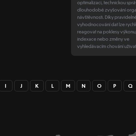
optimalizaci, technickou spr
dlouhodobé zvyšování orga
návštěvnosti. Díky pravidel
vyhodnocování dat lze rychl
reagovat na poklesy výkonu
indexace nebo změny ve
vyhledávacím chování uživat
I
J
K
L
M
N
O
P
Q