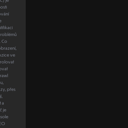
osti
ování
e
ifikaci
problémů
o
ozice ve
rawl
zy, přes
í,
t a
nsole
SEO