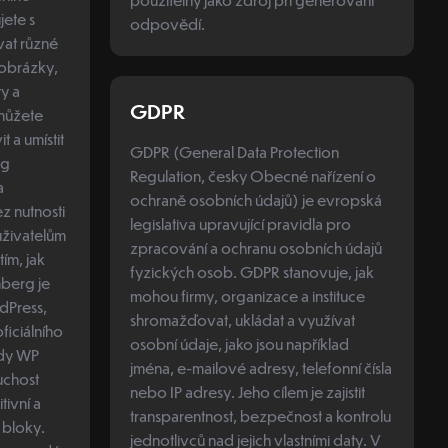
jete s
odpovědí.
at různé
 obrázky,
ty a
GDPR
můžete
 a umístit
GDPR (General Data Protection
Regulation, česky Obecné nařízení o
a
ochraně osobních údajů) je evropská
z nutnosti
legislativa upravující pravidla pro
uživatelům
zpracování a ochranu osobních údajů
tím, jak
fyzických osob. GDPR stanovuje, jak
nberg je
mohou firmy, organizace a instituce
dPress,
shromažďovat, ukládat a využívat
ficiálního
osobní údaje, jako jsou například
jména, e-mailové adresy, telefonní čísla
nebo IP adresy. Jeho cílem je zajistit
tivní a
transparentnost, bezpečnost a kontrolu
 bloky.
jednotlivců nad jejich vlastními daty. V