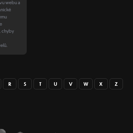
ávu webu a
nické
nému
e
, chyby
elů.
R
S
T
U
V
W
X
Z