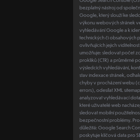
bezplatný nástroj od společn
Google, který slouží ke sled
výkonu webových stránek v
vyhledávání Google a k ident
technických či obsahových 
ovlivňujících jejich viditelnost. C
umožňuje: sledovat počet zobrazení,
prokliků (CTR) a průměrné p
výsledcích vyhledávání, kontrolovat
stav indexace stránek, odhalovat
chyby v procházení webu (c
errors), odesílat XML sitemapu,
analyzovat vyhledávací dota
které uživatelé web nacházej
sledovat mobilní použitelnos
bezpečnostní problémy. Proč je
důležitá: Google Search Co
poskytuje klíčová data pro 