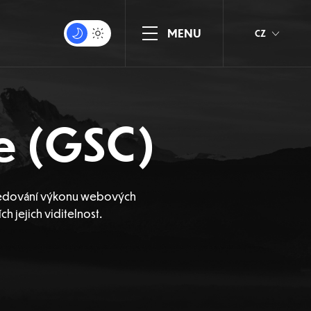
CZ
e (GSC)
 sledování výkonu webových
h jejich viditelnost.