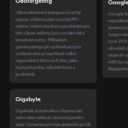
Geotargeting
Google
Cílení reklamních kampaní na určitý
Google Re
region, většinou jako součást PPC
nejoblíbe
reklam. Velmi vhodným prostředím pro
společnos
tyto cílené reklamy jsou sociální sítě a
fungovala 
tématické weby. Příkladem
roce 2013
geotargetingu při optimalizaci pro
uživatelů 
vyhledávače je například volba
objevilo s
regionálních klíčových slov, jako:
měli Goog
kuchyně praha, nábytek brno a
Nejúspěšně
podobně.
Gigabyte
Gigabyte je jednotkou objemu dat,
nebo také velikosti zásobní paměti s
daty. Označení pro tuto jednotku je GB