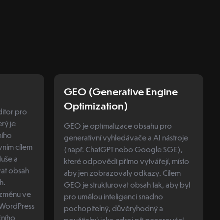
GEO (Generative Engine
Optimization)
itor pro
rý je
GEO je optimalizace obsahu pro
ního
generativní vyhledávače a AI nástroje
vním cílem
(např. ChatGPT nebo Google SGE),
duše a
které odpovědi přímo vytvářejí, místo
vat obsah
aby jen zobrazovaly odkazy. Cílem
h.
GEO je strukturovat obsah tak, aby byl
 změnu ve
pro umělou inteligenci snadno
 WordPress
pochopitelný, důvěryhodný a
čního
použitelný jako zdroj při generování