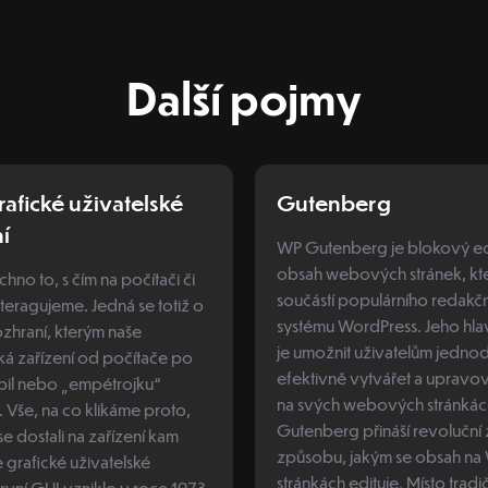
Další pojmy
rafické uživatelské
Gutenberg
í
WP Gutenberg je blokový ed
obsah webových stránek, kte
chno to, s čím na počítači či
součástí populárního redakč
nteragujeme. Jedná se totiž o
systému WordPress. Jeho hla
ozhraní, kterým naše
je umožnit uživatelům jedno
ká zařízení od počítače po
efektivně vytvářet a upravo
obil nebo „empétrojku“
na svých webových stránkác
Vše, na co klikáme proto,
Gutenberg přináší revoluční
 dostali na zařízení kam
způsobu, jakým se obsah na
 grafické uživatelské
stránkách edituje. Místo tradi
První GUI vzniklo v roce 1973