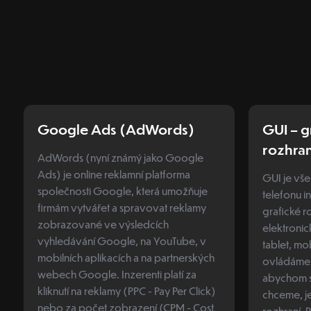
Google Ads (AdWords)
GUI – g
rozhran
AdWords (nyní známý jako Google
Ads) je online reklamní platforma
GUI je vše
společnosti Google, která umožňuje
telefonu i
firmám vytvářet a spravovat reklamy
grafické r
zobrazované ve výsledcích
elektronic
vyhledávání Google, na YouTube, v
tablet, m
mobilních aplikacích a na partnerských
ovládáme. 
webech Google. Inzerenti platí za
abychom se
kliknutí na reklamy (PPC - Pay Per Click)
chceme, je
nebo za počet zobrazení (CPM - Cost
rozhraní. 