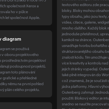
textového editoru zde pracu
řích společnosti Xerox a
bloky. Bloky mohou obsahov
zovala ho v půlce
typy obsahu, jako jsou texty,
ch let společnost Apple.
videa, citace, galerie, widge
mnoho dalšího. Každý blok 
jednoduše přetáhnout, upravit
v diagram
kamkoli na stránce. Gutenberg
usnadňuje tvorbu bohatšího 
iagram se používá
strukturovanějšího obsahu be
 v oboru projektového
znalosti kódu. Tím umožňuje 
ho prostřednictvím projektoví
více kreativity a kontrolu nad 
lánují posloupnost projektů.
jejich stránky vypadají. Gute
iagram toto plánování
také plně integrován do Wor
v grafické a přehledné
což znamená, že je součástí o
 díky němu na první pohled
jádra platformy. Hlavní výhody WP
vý plán celého projektu.
Gutenberg zahrnují: Jednoduchost
použití: Blokový editor je intui
snadno se naučíte pracovat s