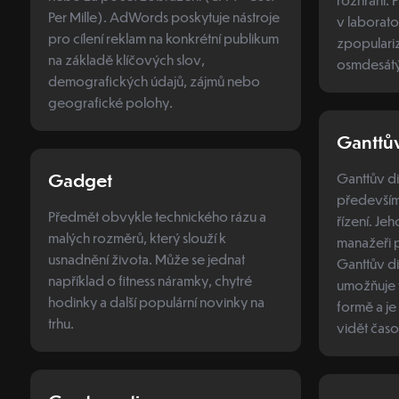
Per Mille). AdWords poskytuje nástroje
v laborato
pro cílení reklam na konkrétní publikum
zpopulari
na základě klíčových slov,
osmdesátý
demografických údajů, zájmů nebo
geografické polohy.
Ganttů
Gadget
Ganttův d
především
Předmět obvykle technického rázu a
řízení. Je
malých rozměrů, který slouží k
manažeři p
usnadnění života. Může se jednat
Ganttův d
například o fitness náramky, chytré
umožňuje 
hodinky a další populární novinky na
formě a je
trhu.
vidět časo