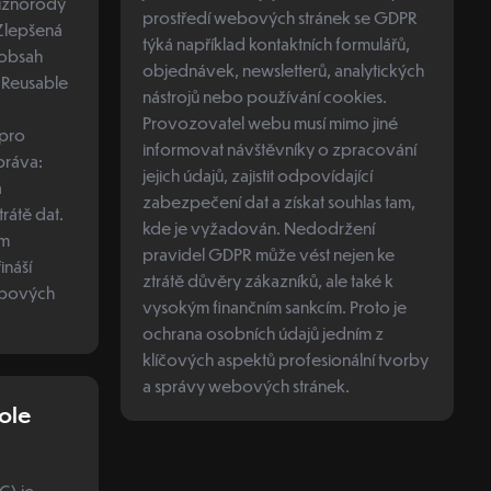
různorodý
prostředí webových stránek se GDPR
týká například kontaktních formulářů,
 obsah
objednávek, newsletterů, analytických
e
nástrojů nebo používání cookies.
Provozovatel webu musí mimo jiné
 pro
informovat návštěvníky o zpracování
jejich údajů, zajistit odpovídající
á
zabezpečení dat a získat souhlas tam,
rátě dat.
kde je vyžadován. Nedodržení
ím
pravidel GDPR může vést nejen ke
ináší
ztrátě důvěry zákazníků, ale také k
ebových
vysokým finančním sankcím. Proto je
ochrana osobních údajů jedním z
klíčových aspektů profesionální tvorby
a správy webových stránek.
ole
C) je