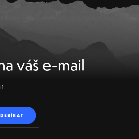
na váš e-mail
ií