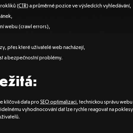
rokliků (
CTR
) a průměrné pozice ve výsledcích vyhledávání,
ránek,
í webu (crawl errors),
zy, přes které uživatelé web nacházejí,
st a bezpečnostní problémy.
ežitá:
e klíčová data pro
SEO optimalizaci
, technickou správu web
avidelnému vyhodnocování dat lze rychle reagovat na pokle
živatelů.