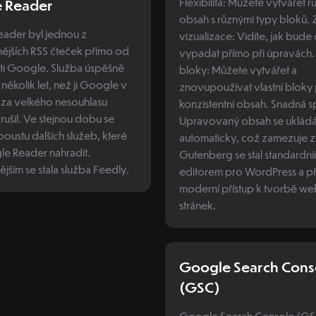
Flexibilita: Můžete vytvářet 
 Reader
obsah s různými typy bloků. Zlepšená
ader byl jednou z
vizualizace: Vidíte, jak bude
nějších RSS čteček přímo od
vypadat přímo při úpravách. Reusabl
ti Google. Služba úspěšně
bloky: Můžete vytvářet a
několik let, než ji Google v
znovupoužívat vlastní bloky
 za velkého nesouhlasu
konzistentní obsah. Snadná správa:
zrušil. Ve stejnou dobu se
Upravovaný obsah se uklád
poustu dalších služeb, které
automaticky, což zamezuje zt
le Reader nahradit.
Gutenberg se stal standardn
jším se stala služba Feedly.
editorem pro WordPress a př
moderní přístup k tvorbě w
stránek.
Google Search Cons
(GSC)
Google Search Console (GS