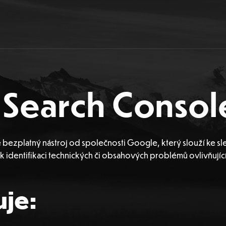
Search Consol
e bezplatný nástroj od společnosti
Google
, který slouží ke
 identifikaci technických či obsahových problémů ovlivňujícíc
je: