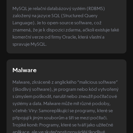
MySQL je relační databázový systém (RDBMS)
založený na jazyce SQL (Structured Query
Language). Je to open-source software, což
znamená, že je k dispozici zdarma, ačkoli existuje také
komerční verze od firmy Oracle, která vlastní a
spravuje MySQL.
Malware
Malware, zkráceně z anglického “malicious software”
(škodlivý software), je program nebo kód vytvořený
s úmyslem poškodit, narušit nebo zneužít počítačové
systémy a data. Malware může mít různé podoby,
včetně: Viry: Samoreplikující se programy, které se
připojují k jiným souborům a šíří se mezi počítači.
Trojské koně: Programy, které se tváří jako užitečné
aplikace, ale ve skutečnosti provádějí škodlivé