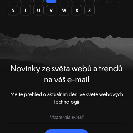
S
T
U
V
W
X
Z
Novinky ze světa webů a trendů
na váš e-mail
Mějte přehled o aktuálním dění ve světě webových
technologií