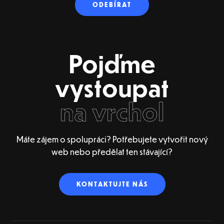
Pojďme
vystoupat
na vrchol
Máte zájem o spolupráci? Potřebujete vytvořit nový
web nebo předělat ten stávající?
KONTAKTUJTE NÁS