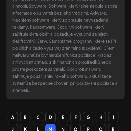
činnosti. Spyware: Software, který tajně sleduje a sbírá
informace o uživateli bez jeho vědomí. Adware:
Nechtěný software, který zobrazuje nevyžádané
reklamy. Ransomware: Škodlivý software, který
zašifruje data oběti a požaduje výkupné za jejich
dešifrování. Červi: Samostatné programy, které se šíří
po sítích a často využívají zranitelnosti systémů. Cílem
malwaru může být narušení funkcí počítače, krádež
citlivých informací, zisk finančních prostředků nebo
prosté poškození uživatelů. Boj proti malwaru
zahrnuje použití antivirového softwaru, aktualizace
systémů a bezpečné chování při používání počítače a
internetu.
A
B
C
D
E
F
G
H
I
J
K
L
M
N
O
P
Q
R