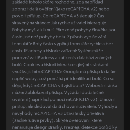
základě tohoto skóre rozhodne, zda například
zobrazit další ověření (jako reCAPTCHA v2) nebo
povolit přístup. Co reCAPTCHA v3 sleduje? Čas
strávený na stránce: Jak rychle uživatel interaguje.
Pohyby myši a kliknutí: Přirozené pohyby člověka jsou
často jiné než pohyby bota. Způsob vyplňování
formulářů: Boty často vyplňují formuláře rychle a bez
chyb. IP adresy a historie zařízení: Systém může
porovnávat IP adresy a zařízení s databází známých
botů. Cookies a historii interakce s jinými stránkami
využívajícími reCAPTCHA: Google má přístup k datům
napříč weby, což pomáhá při identifikaci botů. Co se
děje, když reCAPTCHA v3 zjistí bota? Webová stránka
může: Zablokovat přístup. Vyžádat dodatečné
ověření (například pomocí reCAPTCHA v2). Umožnit
přístup, ale sledovat další chování uživatele. Výhody a
nevýhody reCAPTCHA v3 Uživatelsky přívětivá
(žádné rušivé prvky). Skryté ověřování, které
nenarušuje design stránky. Přesnější detekce botů díky