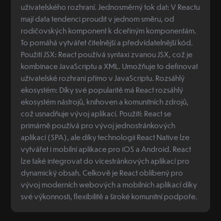
uživatelského rozhraní. Jednosměrný tok dat: V Reactu
mají data tendenci proudit v jednom směru, od
rodičovských komponent k dceřiným komponentám.
To pomáhá vytvářet čitelnější a předvídatelnější kód.
Použití JSX: React používá syntaxi zvanou JSX, což je
kombinace JavaScriptu a XML. Umožňuje to definovat
uživatelské rozhraní přímo v JavaScriptu. Rozsáhlý
ekosystém: Díky své popularitě má React rozsáhlý
ekosystém nástrojů, knihoven a komunitních zdrojů,
což usnadňuje vývoj aplikací. Použití: React se
primárně používá pro vývoj jednostránkových
aplikací (SPA), ale díky technologii React Native lze
vytvářet i mobilní aplikace pro iOS a Android. React
lze také integrovat do vícestránkových aplikací pro
dynamický obsah. Celkově je React oblíbený pro
vývoj moderních webových a mobilních aplikací díky
své výkonnosti, flexibilitě a široké komunitní podpoře.