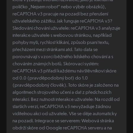
políčko „Nejsem robot“ nebo výběr obrázků),
reCAPTCHA v3 pracuje na pozadí bez přerušení
uživatelského zážitku. Jak funguje reCAPTCHA v3?
Sledování chování uživatele: reCAPTCHA v3 analyzuje
interakce uživatele s webovou stránkou, například
pohyby myši, rychlost klikání, způsob psaní textu,
přecházení mezi stránkami atd. Tato data se
porovnávají s vzorci běžného lidského chování a s
chováním známých botů. Skórovací systém:
reCAPTCHA v3 přiřadí každému návštěvníkovi skóre
od 0.0 (pravděpodobný bot) do 1.0
(pravděpodobný člověk). Toto skóre je založeno na
algoritmech strojového učení a dat z předchozích
interakcí. Bez nutnosti interakce uživatele: Na rozdíl od
starších verzí, reCAPTCHA v3 nevyžaduje žádnou
viditelnou akci od uživatele. Vše se děje automaticky
na pozadí. Integrace se serverem: Webová stránka
obdrží skóre od Google reCAPTCHA serveru a na