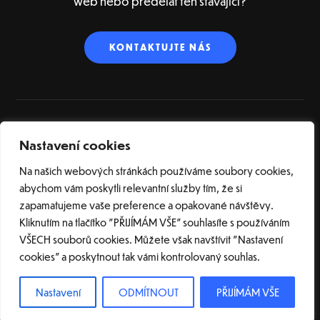
web nebo předělat ten stávající?
KONTAKTUJTE NÁS
Nastavení cookies
ÚVOD
O NÁS
SLUŽBY
REFERENCE
BLOG
SLOVNÍK POJMŮ
KONTAKT
Na našich webových stránkách používáme soubory cookies,
abychom vám poskytli relevantní služby tím, že si
zapamatujeme vaše preference a opakované návštěvy.
Kliknutím na tlačítko "PŘIJÍMÁM VŠE" souhlasíte s používáním
VŠECH souborů cookies. Můžete však navštívit "Nastavení
cookies" a poskytnout tak vámi kontrolovaný souhlas.
© 2026 Tvorba webových stránek na CMS WordPress | Webové studio Bartvisions
s.r.o. |
Nastavení cookies
| Všechna práva vyhrazena.
Nastavení
ODMÍTNOUT
PŘIJÍMÁM VŠE