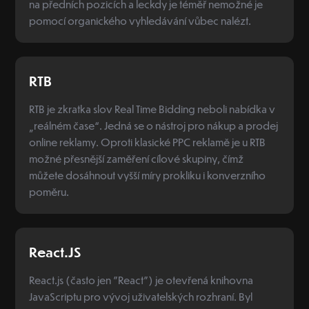
na předních pozicích a leckdy je téměř nemožné je
pomocí organického vyhledávání vůbec nalézt.
RTB
RTB je zkratka slov Real Time Bidding neboli nabídka v
„reálném čase“. Jedná se o nástroj pro nákup a prodej
online reklamy. Oproti klasické PPC reklamě je u RTB
možné přesnější zaměření cílové skupiny, čímž
můžete dosáhnout vyšší míry prokliku i konverzního
poměru.
React.JS
React.js (často jen "React") je otevřená knihovna
JavaScriptu pro vývoj uživatelských rozhraní. Byl