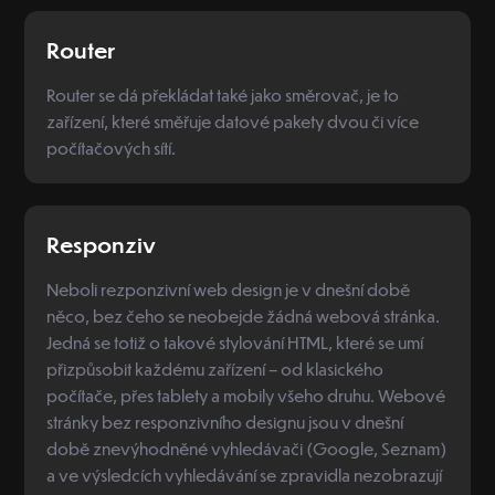
Router
Router se dá překládat také jako směrovač, je to
zařízení, které směřuje datové pakety dvou či více
počítačových sítí.
Responziv
Neboli rezponzivní web design je v dnešní době
něco, bez čeho se neobejde žádná webová stránka.
Jedná se totiž o takové stylování HTML, které se umí
přizpůsobit každému zařízení – od klasického
počítače, přes tablety a mobily všeho druhu. Webové
stránky bez responzivního designu jsou v dnešní
době znevýhodněné vyhledávači (Google, Seznam)
a ve výsledcích vyhledávání se zpravidla nezobrazují