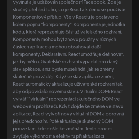
vyvinut a je udržován společností Facebook. Zde je
stručný přehled toho, co je React a k čemu se používá:
Komponentový přístup: Vše v Reactu je postaveno
kolem pojmu "komponenty". Komponenta je jednotka
kódu, která reprezentuje část uživatelského rozhraní.
Komponenty mohou být znovu použity v různých
částech aplikace a mohou obsahovat další
komponenty. Deklarativní: React umožňuje definovat,
jak by mělo uživatelské rozhraní vypadat pro daný
stav aplikace, aniž byste museli řídit, jak se změny
skutečně provádějí. Když se stav aplikace změní,
React automaticky aktualizuje uživatelské rozhraní tak,
aby odpovídalo novému stavu. Virtuální DOM: React
vytváří "virtuální" reprezentaci skutečného DOM ve
webovém prohlížeči. Když dojde ke změně ve stavu
aplikace, React vytvoří nový virtuální DOM a porovná
jej s předchozím. Poté aktualizuje skutečný DOM
pouze tam, kde došlo ke změnám. Tento proces
zvyšuje výkonnost a efektivitu při aktualizaci