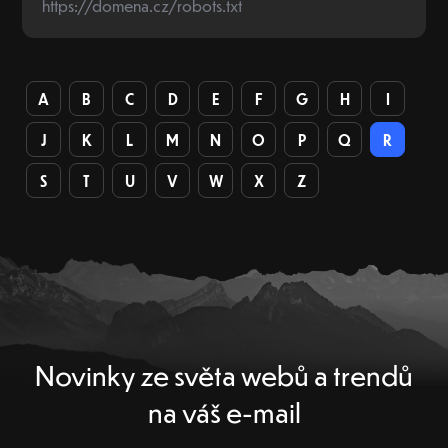
https://domena.cz/robots.txt
A
B
C
D
E
F
G
H
I
J
K
L
M
N
O
P
Q
R
S
T
U
V
W
X
Z
Novinky ze světa webů a trendů
na váš e-mail