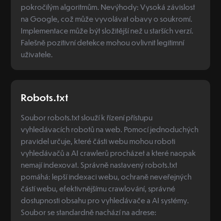
pokročilým algoritmům. Nevýhody: Vysoká závislost
na Google, což může vyvolávat obavy o soukromí.
Implementace může být složitější než u starších verzí.
Falešně pozitivní detekce mohou ovlivnit legitimní
uživatele.
Robots.txt
Soubor robots.txt slouží k řízení přístupu
vyhledávacích robotů na web. Pomocí jednoduchých
pravidel určuje, které části webu mohou roboti
vyhledávačů a AI crawlerů procházet a které naopak
nemají indexovat. Správně nastavený robots.txt
pomáhá: lepší indexaci webu, ochraně neveřejných
částí webu, efektivnějšímu crawlování, správné
dostupnosti obsahu pro vyhledávače a AI systémy.
Soubor se standardně nachází na adrese: