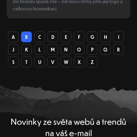
Do brandu spadá vše – od názvu firmy přes její logo a
celkovou komunikaci.
A
B
C
D
E
F
G
H
I
J
K
L
M
N
O
P
Q
R
S
T
U
V
W
X
Z
Novinky ze světa webů a trendů
na váš e-mail