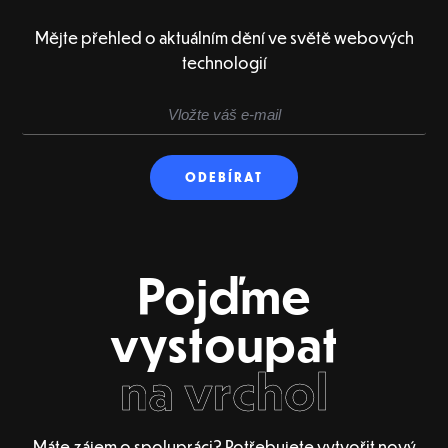
Mějte přehled o aktuálním dění ve světě webových
technologií
Pojďme
vystoupat
na vrchol
Máte zájem o spolupráci? Potřebujete vytvořit nový