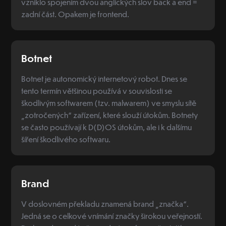
vzniklo spojením dvou anglických slov back a end =
zadní část. Opakem je frontend.
Botnet
Botnet je autonomický internetový robot. Dnes se
tento termín většinou používá v souvislosti se
škodlivým softwarem (tzv. malwarem) ve smyslu sítě
„zotročených“ zařízení, které slouží útokům. Botnety
se často používají k D(D)OS útokům, ale i k dalšímu
šíření škodlivého softwaru.
Brand
V doslovném překladu znamená brand „značka“.
Jedná se o celkové vnímání značky širokou veřejností.