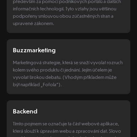
především za pomoci podnikových portálů a dalších
informačních technologií. Tyto vztahy jsou většinou
podpořeny smlouvou obou zúčastněných stran a
upravené zákonem.
Buzzmarketing
Marketingová strategie, která se snaží vyvolat rozruch
kolem svého produktu či jednání. Jejím účelem je
vyvolat širokou debatu. (Vhodým příkladem může
být například „Fofola”).
Backend
Tímto pojmem se označuje ta část webové aplikace,
která slouží k úpravám webu a zpracování dat. Slovo