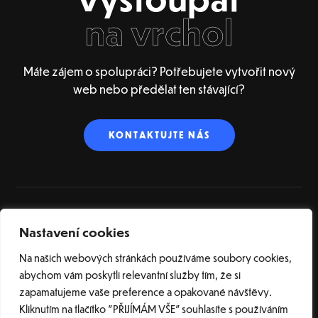
na vrchol
Máte zájem o spolupráci? Potřebujete vytvořit nový
web nebo předělat ten stávající?
KONTAKTUJTE NÁS
Nastavení cookies
ÚVOD
O NÁS
SLUŽBY
REFERENCE
BLOG
SLOVNÍK POJMŮ
KONTAKT
Na našich webových stránkách používáme soubory cookies,
abychom vám poskytli relevantní služby tím, že si
zapamatujeme vaše preference a opakované návštěvy.
Kliknutím na tlačítko "PŘIJÍMÁM VŠE" souhlasíte s používáním