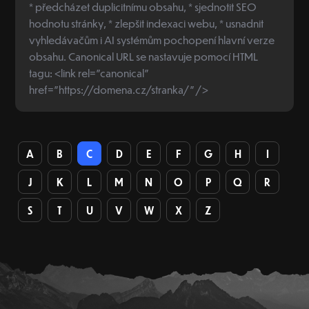
* předcházet duplicitnímu obsahu, * sjednotit SEO
hodnotu stránky, * zlepšit indexaci webu, * usnadnit
vyhledávačům i AI systémům pochopení hlavní verze
obsahu. Canonical URL se nastavuje pomocí HTML
tagu: <link rel="canonical"
href="https://domena.cz/stranka/" />
A
B
C
D
E
F
G
H
I
J
K
L
M
N
O
P
Q
R
S
T
U
V
W
X
Z