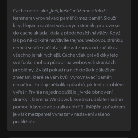
Cache nebo také „keš, keše“ můžeme přeložit
termínem vyrovnávací paměť či mezipaměť. Slouží
k rychlejšímu načítání webových stránek, protože se
do cache ukládají data z předchozích návštěv. Když
tak po několikáté navštívíte stejnou webovou stránku,
nemusí se vše načítat a stahovat znovu od začátku a
všechno je tak rychlejší. Cache však právě díky této
své funkci mohou působit na webových stránkách
problémy. Zvlášť pokud na nich došlo k důležitým
změnám, které se vám kvůli vyrovnávací paměti
nenačtou. Existuje několik způsobů, jak tento problém
vyřešit. První a nejjednodušší je „tvrdé obnovení
stránky“, které na Windows klávesnici uděláte snadno
pomocí klávesové zkratky ctrl+F5. Jistějším způsobem
je však mezipaměť vymazat v nastavení vašeho
prohlížeče.