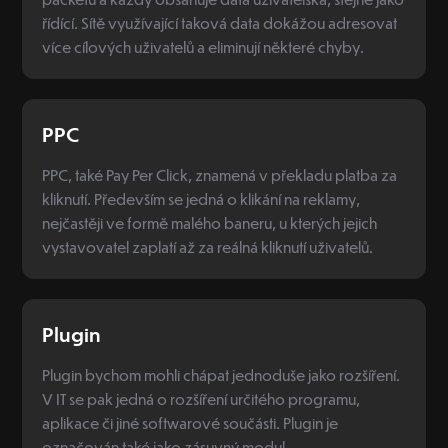
řídící. Sítě využívající taková data dokážou adresovat
více cílových uživatelů a eliminují některé chyby.
PPC
PPC, také Pay Per Click, znamená v překladu platba za
kliknutí. Především se jedná o klikání na reklamy,
nejčastěji ve formě malého baneru, u kterých jejich
vystavovatel zaplatí až za reálná kliknutí uživatelů.
Plugin
Plugin bychom mohli chápat jednoduše jako rozšíření.
V IT se pak jedná o rozšíření určitého programu,
aplikace či jiné softwarové součásti. Plugin je
označován také jako zásuvný modul.