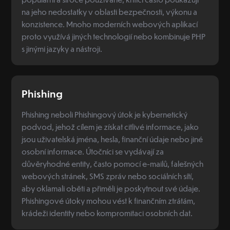
na jeho nedostatky v oblasti bezpečnosti, výkonu a
konzistence. Mnoho moderních webových aplikací
proto využívá jiných technologií nebo kombinuje PHP
s jinými jazyky a nástroji.
Phishing
Phishing neboli Phishingový útok je kybernetický
podvod, jehož cílem je získat citlivé informace, jako
jsou uživatelská jména, hesla, finanční údaje nebo jiné
osobní informace. Útočníci se vydávají za
důvěryhodné entity, často pomocí e-mailů, falešných
webových stránek, SMS zpráv nebo sociálních sítí,
aby oklamali oběti a přiměli je poskytnout své údaje.
Phishingové útoky mohou vést k finančním ztrátám,
krádeži identity nebo kompromitaci osobních dat.