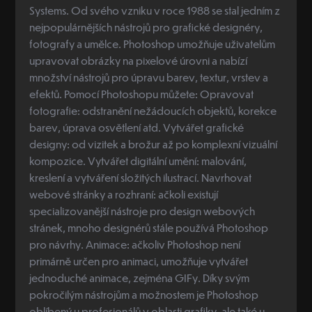
Systems. Od svého vzniku v roce 1988 se stal jedním z
nejpopulárnějších nástrojů pro grafické designéry,
fotografy a umělce. Photoshop umožňuje uživatelům
upravovat obrázky na pixelové úrovni a nabízí
množství nástrojů pro úpravu barev, textur, vrstev a
efektů. Pomocí Photoshopu můžete: Opravovat
fotografie: odstranění nežádoucích objektů, korekce
barev, úprava osvětlení atd. Vytvářet grafické
designy: od vizitek a brožur až po komplexní vizuální
kompozice. Vytvářet digitální umění: malování,
kreslení a vytváření složitých ilustrací. Navrhovat
webové stránky a rozhraní: ačkoli existují
specializovanější nástroje pro design webových
stránek, mnoho designérů stále používá Photoshop
pro návrhy. Animace: ačkoliv Photoshop není
primárně určen pro animaci, umožňuje vytvářet
jednoduché animace, zejména GIFy. Díky svým
pokročilým nástrojům a možnostem je Photoshop
oblíbený u profesionálů v oblasti grafiky, ale také u