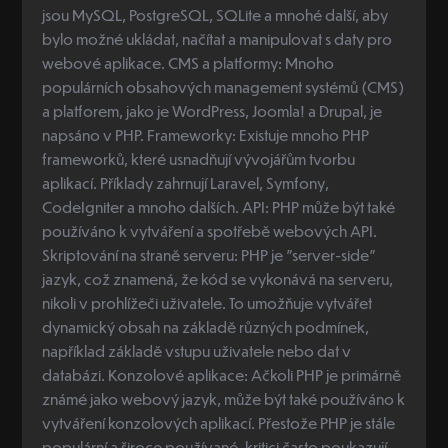
jsou MySQL, PostgreSQL, SQLite a mnohé další, aby
bylo možné ukládat, načítat a manipulovat s daty pro
webové aplikace. CMS a platformy: Mnoho
populárních obsahových management systémů (CMS)
a platforem, jako je WordPress, Joomla! a Drupal, je
napsáno v PHP. Frameworky: Existuje mnoho PHP
frameworků, které usnadňují vývojářům tvorbu
aplikací. Příklady zahrnují Laravel, Symfony,
CodeIgniter a mnoho dalších. API: PHP může být také
používáno k vytváření a spotřebě webových API.
Skriptování na straně serveru: PHP je "server-side"
jazyk, což znamená, že kód se vykonává na serveru,
nikoli v prohlížeči uživatele. To umožňuje vytvářet
dynamický obsah na základě různých podmínek,
například základě vstupu uživatele nebo dat v
databázi. Konzolové aplikace: Ačkoli PHP je primárně
známé jako webový jazyk, může být také používáno k
vytváření konzolových aplikací. Přestože PHP je stále
populární a široce používané, kritici často poukazují