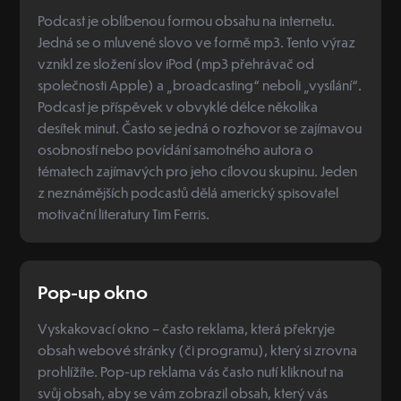
Podcast je oblíbenou formou obsahu na internetu.
Jedná se o mluvené slovo ve formě mp3. Tento výraz
vznikl ze složení slov iPod (mp3 přehrávač od
společnosti Apple) a „broadcasting“ neboli „vysílání“.
Podcast je příspěvek v obvyklé délce několika
desítek minut. Často se jedná o rozhovor se zajímavou
osobností nebo povídání samotného autora o
tématech zajímavých pro jeho cílovou skupinu. Jeden
z neznámějších podcastů dělá americký spisovatel
motivační literatury Tim Ferris.
Pop-up okno
Vyskakovací okno – často reklama, která překryje
obsah webové stránky (či programu), který si zrovna
prohlížíte. Pop-up reklama vás často nutí kliknout na
svůj obsah, aby se vám zobrazil obsah, který vás