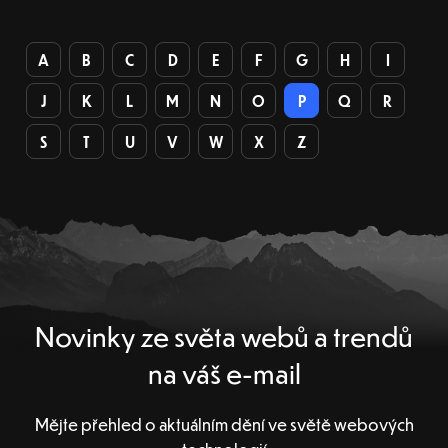
A
B
C
D
E
F
G
H
I
J
K
L
M
N
O
P
Q
R
S
T
U
V
W
X
Z
Novinky ze světa webů a trendů
na váš e-mail
Mějte přehled o aktuálním dění ve světě webových