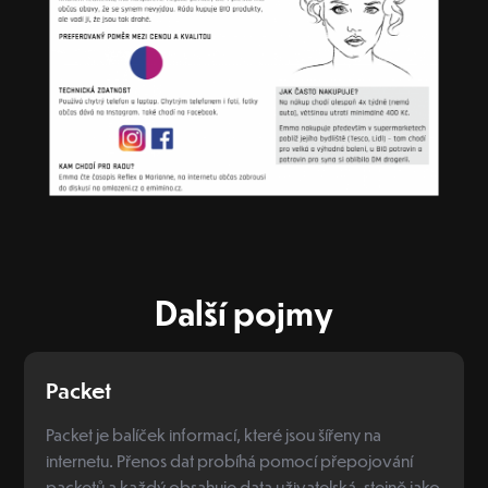
Další pojmy
Packet
Packet je balíček informací, které jsou šířeny na
internetu. Přenos dat probíhá pomocí přepojování
packetů a každý obsahuje data uživatelská, stejně jako