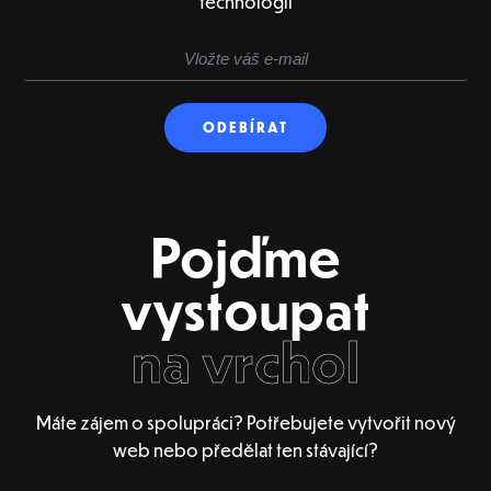
technologií
Pojďme
vystoupat
na vrchol
Máte zájem o spolupráci? Potřebujete vytvořit nový
web nebo předělat ten stávající?