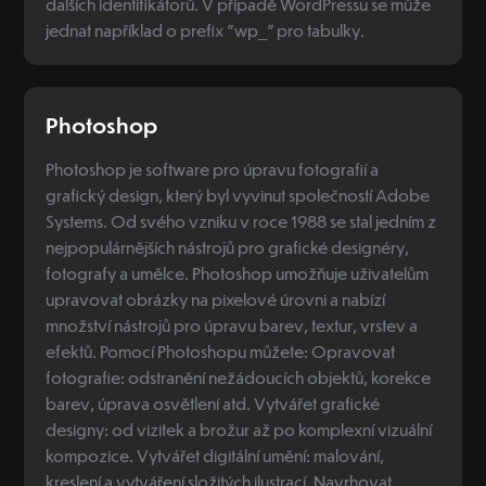
dalších identifikátorů. V případě WordPressu se může
jednat například o prefix "wp_" pro tabulky.
Photoshop
Photoshop je software pro úpravu fotografií a
grafický design, který byl vyvinut společností Adobe
Systems. Od svého vzniku v roce 1988 se stal jedním z
nejpopulárnějších nástrojů pro grafické designéry,
fotografy a umělce. Photoshop umožňuje uživatelům
upravovat obrázky na pixelové úrovni a nabízí
množství nástrojů pro úpravu barev, textur, vrstev a
efektů. Pomocí Photoshopu můžete: Opravovat
fotografie: odstranění nežádoucích objektů, korekce
barev, úprava osvětlení atd. Vytvářet grafické
designy: od vizitek a brožur až po komplexní vizuální
kompozice. Vytvářet digitální umění: malování,
kreslení a vytváření složitých ilustrací. Navrhovat