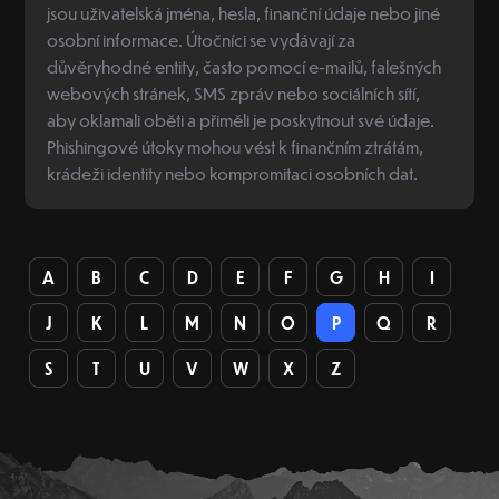
jsou uživatelská jména, hesla, finanční údaje nebo jiné
osobní informace. Útočníci se vydávají za
důvěryhodné entity, často pomocí e-mailů, falešných
webových stránek, SMS zpráv nebo sociálních sítí,
aby oklamali oběti a přiměli je poskytnout své údaje.
Phishingové útoky mohou vést k finančním ztrátám,
krádeži identity nebo kompromitaci osobních dat.
A
B
C
D
E
F
G
H
I
J
K
L
M
N
O
P
Q
R
S
T
U
V
W
X
Z