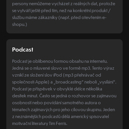
persony nemůžeme vycházet z reálných dat, protože
se vytváří ještě před tím, než na konkrétní produkt /
službu máme zákazníky (např. před otevřením e-
shopu.)
Podcast
Podcast je oblíbenou formou obsahu na internetu.
Jedná se o mluvené slovo ve formě mp3. Tento výraz
vznikl ze složení slov iPod (mp3 přehrávač od
společnosti Apple) a „broadcasting“ neboli „vysílání“.
Podcast je příspěvek v obvyklé délce několika
desítek minut. Často se jedná o rozhovor se zajímavou
osobností nebo povídání samotného autora o
tématech zajímavých pro jeho cílovou skupinu. Jeden
z neznámějších podcastů dělá americký spisovatel
motivační literatury Tim Ferris.