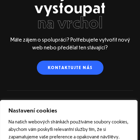
vystoupat
na vrchol
Máte zájem o spolupráci? Potřebujete vytvořit nový
web nebo předělat ten stávající?
KONTAKTUJTE NÁS
Nastavení cookies
ÚVOD
O NÁS
SLUŽBY
REFERENCE
BLOG
SLOVNÍK POJMŮ
KONTAKT
Na našich webových stránkách používáme soubory cookies,
abychom vám poskytli relevantní služby tím, že si
zapamatujeme vaše preference a opakované návštěvy.