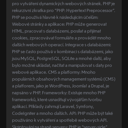
pro vytváření dynamických webových stránek. PHP je
rekurzivní zkratka pro "PHP: Hypertext Preprocessor".
PHP se používá hlavně k následujícím účelům:
Webové stránky a aplikace: PHP může generovat
HTML, pracovat s databázemi, posílat a přijímat
cookies, zpracovávat formuláře a provádět mnoho
dalších webových operací. Integrace s databázemi:
PHP se často používá v kombinaci s databázemi, jako
jsou MySQL, PostgreSQL, SQLite a mnohé další, aby
bylo možné ukládat, načítat a manipulovat s daty pro
webové aplikace. CMS a platformy: Mnoho
populárních obsahových management systémů (CMS)
a platforem, jako je WordPress, Joomla! a Drupal, je
napsáno v PHP. Frameworky: Existuje mnoho PHP
frameworků, které usnadňují vývojářům tvorbu
aplikací. Příklady zahrnují Laravel, Symfony,
CodeIgniter a mnoho dalších. API: PHP může být také
používáno k vytváření a spotřebě webových API.
Skriptování na straně serveru: PHP je "server-side"